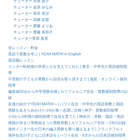
チューター 赤座 真子
チューター 金原 みなみ
チューター 長田 美沙
チューター 高橋 友梨
チューター 齋藤 まりあ
チューター 齋藤 美和子
チューター菅原 真美
全レッスン・料金
英語で算数を学ぶ | YEAH MATH! in English
英語脳レッスン
インター転校後の学習と心を支えてくれた | 東京・中学生の英語個別指
導
不登校の子どもが算数から自信を取り戻すまで | 滋賀・オンライン個別
指導
偏差値30台から中学受験合格 | カリフォルニア在住・算数個別指導の記
録
友達の紹介でYEAH MATH!へ | ハワイ在住・中学生の英語算数と国語
受験をあきらめかけた小6が第一志望に合格 | 神戸・算数個別指導
小3から3年間の個別指導で自信を育てた | 神奈川・算数・国語・英語
帰国が決まり突然始まった受験算数 | カリフォルニア在住・小6の記録
海外インター生が日本の編入受験を乗り越えるまで | フランクフルト
海外在住の子どもに日本語を | ハワイ在住・9才からの日本語個別指導