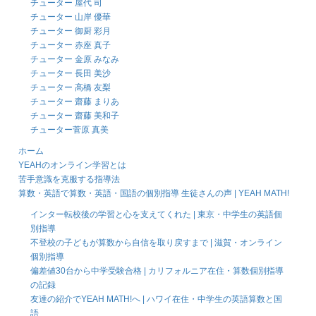
チューター 屋代 司
チューター 山岸 優華
チューター 御厨 彩月
チューター 赤座 真子
チューター 金原 みなみ
チューター 長田 美沙
チューター 高橋 友梨
チューター 齋藤 まりあ
チューター 齋藤 美和子
チューター菅原 真美
ホーム
YEAHのオンライン学習とは
苦手意識を克服する指導法
算数・英語で算数・英語・国語の個別指導 生徒さんの声 | YEAH MATH!
インター転校後の学習と心を支えてくれた | 東京・中学生の英語個
別指導
不登校の子どもが算数から自信を取り戻すまで | 滋賀・オンライン
個別指導
偏差値30台から中学受験合格 | カリフォルニア在住・算数個別指導
の記録
友達の紹介でYEAH MATH!へ | ハワイ在住・中学生の英語算数と国
語