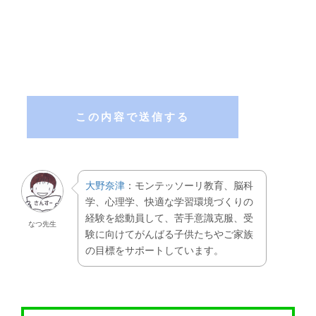
こ
の
フ
ィ
ー
ル
ド
は
空
大野奈津
：モンテッソーリ教育、脳科
の
学、心理学、快適な学習環境づくりの
ま
経験を総動員して、苦手意識克服、受
ま
なつ先生
験に向けてがんばる子供たちやご家族
に
の目標をサポートしています。
し
て
く
だ
さ