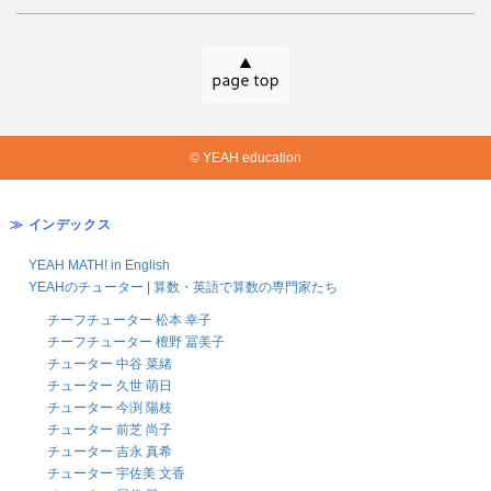
© YEAH education
≫ インデックス
YEAH MATH! in English
YEAHのチューター | 算数・英語で算数の専門家たち
チーフチューター 松本 幸子
チーフチューター 檀野 冨美子
チューター 中谷 菜緒
チューター 久世 萌日
チューター 今渕 陽枝
チューター 前芝 尚子
チューター 吉永 真希
チューター 宇佐美 文香