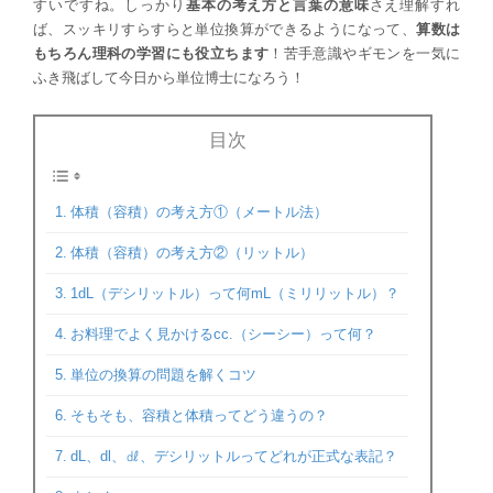
すいですね。しっかり
基本の考え方と言葉の意味
さえ理解すれ
ば、スッキリすらすらと単位換算ができるようになって、
算数は
もちろん理科の学習にも役立ちます
！苦手意識やギモンを一気に
ふき飛ばして今日から単位博士になろう！
目次
体積（容積）の考え方①（メートル法）
体積（容積）の考え方②（リットル）
1dL（デシリットル）って何mL（ミリリットル）？
お料理でよく見かけるcc.（シーシー）って何？
単位の換算の問題を解くコツ
そもそも、容積と体積ってどう違うの？
dL、dl、㎗、デシリットルってどれが正式な表記？