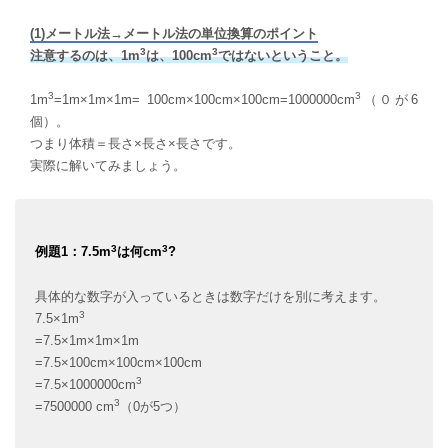
(1)メートル法→メートル法の単位換算のポイント
3
3
注意するのは、1m
は、100cm
ではないということ。
3
3
1m
=1m×1m×1m= 100cm×100cm×100cm=1000000cm
（０が6
個）。
つまり体積＝長さ×長さ×長さです。
実際に解いてみましょう。
3
3
例題1：7.5m
は何cm
?
具体的な数字が入っているときは数字だけを別に考えます。
3
7.5×1m
=7.5×1m×1m×1m
=7.5×100cm×100cm×100cm
3
=7.5×1000000cm
3
=7500000 cm
（0が5つ）