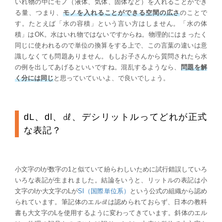
いれ物の中にモノ（液体、気体、固体など）を入れることができ
る量、つまり、
モノを入れることができる空間の広さ
のことで
す。たとえば「水の容積」という言い方はしません。「水の体
積」はOK。水はいれ物ではないですからね。物理的にはまったく
同じに使われるので単位の換算をする上で、この言葉の違いは意
識しなくても問題ありません。もしお子さんから質問されたら水
の例を出してあげるといいですね。混乱するようなら、
問題を解
く分には同じ
と思っていていいよ、で良いでしょう。
dL、dl、㎗、デシリットルってどれが正式
な表記？
小文字のlが数字の1と似ていて紛らわしいために試行錯誤していろ
いろな表記が生まれました。結論をいうと、リットルの表記は小
文字のlか大文字のLが
SI（国際単位系）
という公式の組織から認め
られています。筆記体のエル㎗は認められておらず、日本の教科
書も大文字のLを使用するように変わってきています。斜体のエル