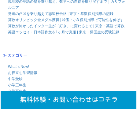
現地校の英語の壁を乗り越え、数学への自信を取り戻すまで｜カリフォ
ルニア
発達の凸凹を乗り越えて志望校合格 | 東京・算数個別指導の記録
算数オリンピック金メダル獲得 | 埼玉・小3 個別指導で可能性を伸ばす
算数が怖かったインター生が「好き」に変わるまで | 東京・英語で算数
英語エッセイ・日本語作文を1ヶ月で克服 | 東京・帰国生の受験記録
≫ カテゴリー
What´s New!
お役立ち学習情報
中学受験
小学三年生
小学五年生
小学四年生
算数おもしろ問題
≫ 最近の投稿