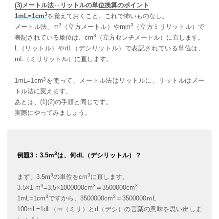
(3)メートル法⇔リットルの単位換算のポイント
3
1mL=1cm
を覚えておくこと。これで怖いものなし。
3
3
メートル法、m
（立方メートル）やmm
（立方ミリリットル）で
3
表記されている単位は、cm
（立方センチメートル）に直します。
L（リットル）やdL（デシリットル）で表記されている単位は、
mL（ミリリットル）に直します。
3
1mL=1cm
を使って、メートル法はリットルに、リットルはメー
トル法に変えます。
あとは、(1)(2)の手順と同じです。
実際にやってみましょう。
3
例題3：3.5m
は、何dL（デシリットル）？
3
3
まず、3.5m
の単位をcm
に直します。
3
3
3
3.5×1 m
=3.5×1000000cm
＝3500000cm
3
3
1mL=1cm
ですから、3500000cm
＝3500000ｍL
100mL=1dL（m（ミリ）とd（デシ）の言葉の意味を思い出しま