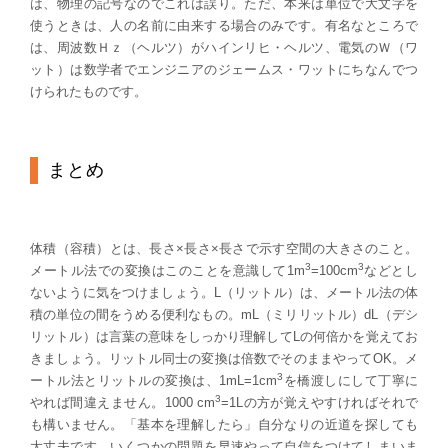
は、物理の記号なのでこれは誤り。ただ、本来は単位で大文字を
使うときは、人の名前に由来する場合のみです。有名なところで
は、周波数Ｈｚ（ヘルツ）がハインリヒ・ヘルツ、電気のＷ（ワ
ット）は数学者でエンジニアのジェームス・ワットにちなんでつ
けられたものです。
まとめ
体積（容積）とは、長さ×長さ×長さで示す空間の大きさのこと。
3
3
メートル法での変換はこのことを意識して1m
=100cm
などとし
ないように気をつけましょう。L（リットル）は、メートル法の体
積の単位の間をうめる便利なもの。mL（ミリリットル）dL（デシ
リットル）は言葉の意味をしっかり理解してLの何倍かを覚えてお
きましょう。リットル同士の変換は倍数でそのままやってOK。メ
3
ートル法とリットルの変換は、1mL=1cm
を橋渡しにして丁寧に
3
やれば間違えません。1000 cm
=1Lの方が覚えやすければそれで
も構いません。「基本を理解したら」自分なりの近道を探しても
大丈夫です。いくつかの問題を早速やって自信をつけてしまいま