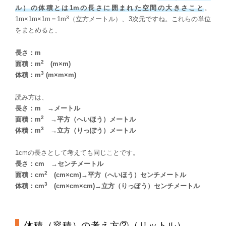
ル）の体積とは1mの長さに囲まれた空間の大きさこと
。
3
1m×1m×1m＝1m
（立方メートル）、3次元ですね。これらの単位
をまとめると、
長さ：m
2
面積：m
(m×m)
3
体積：m
(m×m×m)
読み方は、
長さ：m →メートル
2
面積：m
→平方（へいほう）メートル
3
体積：m
→立方（りっぽう）メートル
1cmの長さとして考えても同じことです。
長さ：cm →センチメートル
2
面積：cm
(cm×cm)→平方（へいほう）センチメートル
3
体積：cm
(cm×cm×cm)→立方（りっぽう）センチメートル
体積（容積）の考え方②（リットル）