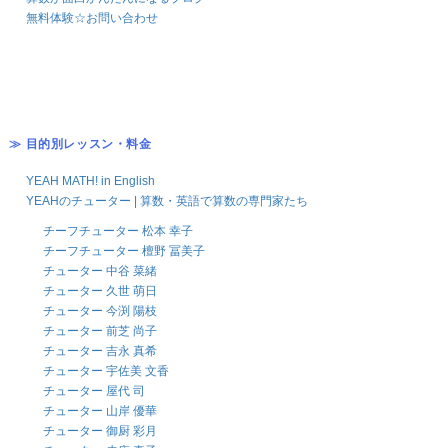
無料体験☆お問い合わせ
≫ 目的別レッスン・料金
YEAH MATH! in English
YEAHのチューター | 算数・英語で算数の専門家たち
チーフチューター 松本 幸子
チーフチューター 檀野 冨美子
チューター 中谷 菜緒
チューター 久世 萌日
チューター 今渕 陽枝
チューター 前芝 尚子
チューター 吉永 真希
チューター 宇佐美 文香
チューター 屋代 司
チューター 山岸 優華
チューター 御厨 彩月