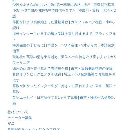
受験をあきらめかけた小6が第一志望に合格 | 神戸・算数個別指導
小3から3年間の個別指導で自信を育てた | 神奈川・算数・国語・英
語
帰国が決まり突然始まった受験算数 | カリフォルニア在住・小6の
記録
海外インター生が日本の編入受験を乗り越えるまで | フランクフル
ト
海外在住の子どもに日本語を | ハワイ在住・9才からの日本語個別
指導
現地校の英語の壁を乗り越え、数学への自信を取り戻すまで｜カリ
フォルニア
発達の凸凹を乗り越えて志望校合格 | 東京・算数個別指導の記録
算数オリンピック金メダル獲得 | 埼玉・小3 個別指導で可能性を伸
ばす
算数が怖かったインター生が「好き」に変わるまで | 東京・英語で
算数
英語エッセイ・日本語作文を1ヶ月で克服 | 東京・帰国生の受験記
録
教材について
チューター募集
FAQ
算数が面白かんたんになるブログ