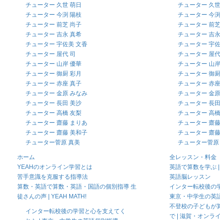
チューター 久世 萌日
チューター 久世
チューター 今渕 陽枝
チューター 今渕
チューター 前芝 尚子
チューター 前芝
チューター 吉永 真希
チューター 吉永
チューター 宇佐美 文香
チューター 宇佐
チューター 屋代 司
チューター 屋代
チューター 山岸 優華
チューター 山岸
チューター 御厨 彩月
チューター 御厨
チューター 赤座 真子
チューター 赤座
チューター 金原 みなみ
チューター 金原
チューター 長田 美沙
チューター 長田
チューター 高橋 友梨
チューター 高橋
チューター 齋藤 まりあ
チューター 齋藤
チューター 齋藤 美和子
チューター 齋藤
チューター菅原 真美
チューター菅原
ホーム
全レッスン・料金
YEAHのオンライン学習とは
英語で算数を学ぶ | YEA
苦手意識を克服する指導法
英語脳レッスン
算数・英語で算数・英語・国語の個別指導 生
インター転校後の学
徒さんの声 | YEAH MATH!
東京・中学生の英
不登校の子どもが
インター転校後の学習と心を支えてく
で | 滋賀・オンラ