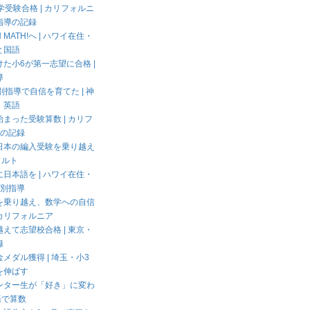
学受験合格 | カリフォルニ
指導の記録
MATH!へ | ハワイ在住・
と国語
た小6が第一志望に合格 |
導
別指導で自信を育てた | 神
・英語
まった受験算数 | カリフ
6の記録
日本の編入受験を乗り越え
フルト
日本語を | ハワイ在住・
個別指導
を乗り越え、数学への自信
カリフォルニア
えて志望校合格 | 東京・
録
メダル獲得 | 埼玉・小3
を伸ばす
ンター生が「好き」に変わ
語で算数