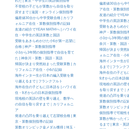
れた | 東京・中学生の英語個別指導
偏差値30台から中
不登校の子どもが算数から自信を取り
ア在住・算数個別
戻すまで | 滋賀・オンライン個別指導
友達の紹介でYEAH 
偏差値30台から中学受験合格 | カリフ
中学生の英語算数
ォルニア在住・算数個別指導の記録
受験をあきらめかけ
友達の紹介でYEAH MATH!へ | ハワイ在
神戸・算数個別指
住・中学生の英語算数と国語
小3から3年間の個
受験をあきらめかけた小6が第一志望に
奈川・算数・国語
合格 | 神戸・算数個別指導
帰国が決まり突然始
小3から3年間の個別指導で自信を育て
ォルニア在住・小
た | 神奈川・算数・国語・英語
海外インター生が
帰国が決まり突然始まった受験算数 | カ
るまで | フランク
リフォルニア在住・小6の記録
海外在住の子どもに
海外インター生が日本の編入受験を乗
9才からの日本語
り越えるまで | フランクフルト
現地校の英語の壁
海外在住の子どもに日本語を | ハワイ在
を取り戻すまで｜
住・9才からの日本語個別指導
発達の凸凹を乗り越
現地校の英語の壁を乗り越え、数学へ
算数個別指導の記
の自信を取り戻すまで｜カリフォルニ
算数オリンピック金
ア
個別指導で可能性
発達の凸凹を乗り越えて志望校合格 | 東
算数が怖かったイ
京・算数個別指導の記録
るまで | 東京・英
算数オリンピック金メダル獲得 | 埼玉・