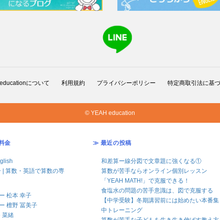
 educationについて
利用規約
プライバシーポリシー
特定商取引法に基
© YEAH education
料金
≫ 最近の投稿
glish
和差算ー線分図で文章題に強くなる①
 | 算数・英語で算数の専
算数が苦手ならオンライン個別レッスン
「YEAH MATH!」で克服できる！
食塩水の問題の苦手意識は、図で克服する
 松本 幸子
【中学受験】冬期講習前には始めたい本番集
 檀野 冨美子
中トレーニング
 菜緒