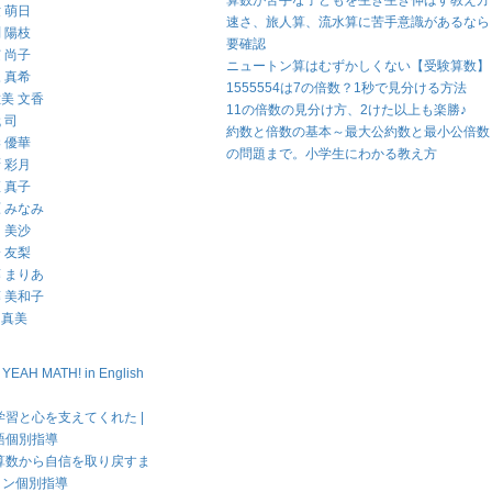
算数が苦手な子どもを生き生き伸ばす教え方
 萌日
速さ、旅人算、流水算に苦手意識があるなら
 陽枝
要確認
 尚子
ニュートン算はむずかしくない【受験算数】
 真希
1555554は7の倍数？1秒で見分ける方法
美 文香
11の倍数の見分け方、2けた以上も楽勝♪
 司
約数と倍数の基本～最大公約数と最小公倍数
 優華
の問題まで。小学生にわかる教え方
 彩月
 真子
 みなみ
 美沙
 友梨
 まりあ
 美和子
 真美
H MATH! in English
習と心を支えてくれた |
語個別指導
算数から自信を取り戻すま
イン個別指導