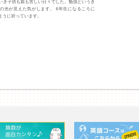
いき子供も親も苦しい日々でした。勉強というき
筋の光が見えた気がします。 6年生になるころに
ように祈っています。