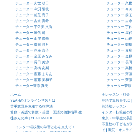
チューター 久世 萌日
チューター 久世
チューター 今渕 陽枝
チューター 今渕
チューター 前芝 尚子
チューター 前芝
チューター 吉永 真希
チューター 吉永
チューター 宇佐美 文香
チューター 宇佐
チューター 屋代 司
チューター 屋代
チューター 山岸 優華
チューター 山岸
チューター 御厨 彩月
チューター 御厨
チューター 赤座 真子
チューター 赤座
チューター 金原 みなみ
チューター 金原
チューター 長田 美沙
チューター 長田
チューター 高橋 友梨
チューター 高橋
チューター 齋藤 まりあ
チューター 齋藤
チューター 齋藤 美和子
チューター 齋藤
チューター菅原 真美
チューター菅原
ホーム
全レッスン・料金
YEAHのオンライン学習とは
英語で算数を学ぶ | YEA
苦手意識を克服する指導法
英語脳レッスン
算数・英語で算数・英語・国語の個別指導 生
インター転校後の学
徒さんの声 | YEAH MATH!
東京・中学生の英
不登校の子どもが
インター転校後の学習と心を支えてく
で | 滋賀・オンラ