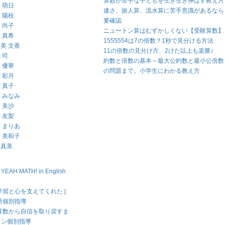
算数が苦手な子どもを生き生き伸ばす教え方
 萌日
速さ、旅人算、流水算に苦手意識があるなら
 陽枝
要確認
 尚子
ニュートン算はむずかしくない【受験算数】
 真希
1555554は7の倍数？1秒で見分ける方法
美 文香
11の倍数の見分け方、2けた以上も楽勝♪
 司
約数と倍数の基本～最大公約数と最小公倍数
 優華
の問題まで。小学生にわかる教え方
 彩月
 真子
 みなみ
 美沙
 友梨
 まりあ
 美和子
 真美
H MATH! in English
習と心を支えてくれた |
語個別指導
算数から自信を取り戻すま
イン個別指導