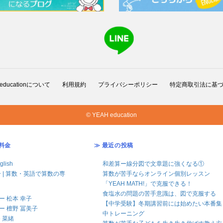
 educationについて
利用規約
プライバシーポリシー
特定商取引法に基
© YEAH education
料金
≫ 最近の投稿
glish
和差算ー線分図で文章題に強くなる①
 | 算数・英語で算数の専
算数が苦手ならオンライン個別レッスン
「YEAH MATH!」で克服できる！
食塩水の問題の苦手意識は、図で克服する
 松本 幸子
【中学受験】冬期講習前には始めたい本番集
 檀野 冨美子
中トレーニング
 菜緒