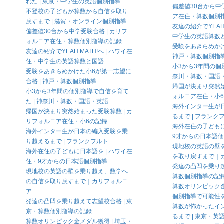
れた | 東京・中学生の英語個別指導
偏差値30台から中
不登校の子どもが算数から自信を取り
ア在住・算数個別
戻すまで | 滋賀・オンライン個別指導
友達の紹介でYEAH 
偏差値30台から中学受験合格 | カリフ
中学生の英語算数
ォルニア在住・算数個別指導の記録
受験をあきらめかけ
友達の紹介でYEAH MATH!へ | ハワイ在
神戸・算数個別指
住・中学生の英語算数と国語
小3から3年間の個
受験をあきらめかけた小6が第一志望に
奈川・算数・国語
合格 | 神戸・算数個別指導
帰国が決まり突然始
小3から3年間の個別指導で自信を育て
ォルニア在住・小
た | 神奈川・算数・国語・英語
海外インター生が
帰国が決まり突然始まった受験算数 | カ
るまで | フランク
リフォルニア在住・小6の記録
海外在住の子どもに
海外インター生が日本の編入受験を乗
9才からの日本語
り越えるまで | フランクフルト
現地校の英語の壁
海外在住の子どもに日本語を | ハワイ在
を取り戻すまで｜
住・9才からの日本語個別指導
発達の凸凹を乗り越
現地校の英語の壁を乗り越え、数学へ
算数個別指導の記
の自信を取り戻すまで｜カリフォルニ
算数オリンピック金
ア
個別指導で可能性
発達の凸凹を乗り越えて志望校合格 | 東
算数が怖かったイ
京・算数個別指導の記録
るまで | 東京・英
算数オリンピック金メダル獲得 | 埼玉・