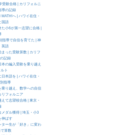
学受験合格 | カリフォルニ
指導の記録
MATH!へ | ハワイ在住・
と国語
た小6が第一志望に合格 |
導
別指導で自信を育てた | 神
・英語
まった受験算数 | カリフ
6の記録
日本の編入受験を乗り越え
フルト
日本語を | ハワイ在住・
個別指導
を乗り越え、数学への自信
カリフォルニア
えて志望校合格 | 東京・
録
メダル獲得 | 埼玉・小3
を伸ばす
ンター生が「好き」に変わ
語で算数