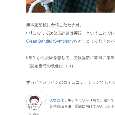
無事志望校に合格したセナ君。
中1になって次なる課題は英語…ということで
Clean BanditのSymphony
をカッコよく歌うのが
6年生から受験を志して、受験算数に本当に本
（開始当時の映像は
ココ
）
ずっとオンラインのコミュニケーションでした
大野奈津
：モンテッソーリ教育、脳科学
苦手意識克服、受験に向けてがんばる子
なつ先生