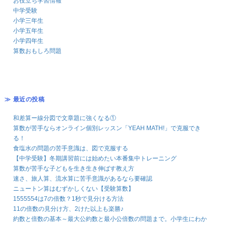
お役立ち学習情報
中学受験
小学三年生
小学五年生
小学四年生
算数おもしろ問題
≫ 最近の投稿
和差算ー線分図で文章題に強くなる①
算数が苦手ならオンライン個別レッスン「YEAH MATH!」で克服でき
る！
食塩水の問題の苦手意識は、図で克服する
【中学受験】冬期講習前には始めたい本番集中トレーニング
算数が苦手な子どもを生き生き伸ばす教え方
速さ、旅人算、流水算に苦手意識があるなら要確認
ニュートン算はむずかしくない【受験算数】
1555554は7の倍数？1秒で見分ける方法
11の倍数の見分け方、2けた以上も楽勝♪
約数と倍数の基本～最大公約数と最小公倍数の問題まで。小学生にわか