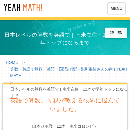
MENU
JP
EN
日本レベルの算数を英語で | 南米在住・12才が学
年トップになるまで
HOME
>
算数・英語で算数・英語・国語の個別指導 生徒さんの声 | YEAH
MATH!
>
日本レベルの算数を英語で | 南米在住・12才が学年トップになる
まで
英語で算数。母親が教える限界に悩んで
いました。
山本ジホ君 12才 南米コロンビア