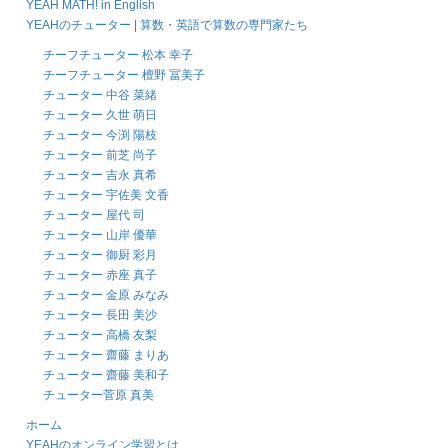
YEAH MATH! in English
YEAHのチューター | 算数・英語で算数の専門家たち
チーフチューター 松本 幸子
チーフチューター 檀野 冨美子
チューター 中谷 菜緒
チューター 久世 萌日
チューター 今渕 陽枝
チューター 前芝 尚子
チューター 吉永 真希
チューター 宇佐美 文香
チューター 屋代 司
チューター 山岸 優華
チューター 御厨 彩月
チューター 赤座 真子
チューター 金原 みなみ
チューター 長田 美沙
チューター 高橋 友梨
チューター 齋藤 まりあ
チューター 齋藤 美和子
チューター菅原 真美
ホーム
YEAHのオンライン学習とは