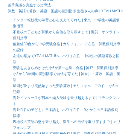
苦手意識を克服する指導法
算数・英語で算数・英語・国語の個別指導 生徒さんの声 | YEAH MATH!
インター転校後の学習と心を支えてくれた | 東京・中学生の英語個
別指導
不登校の子どもが算数から自信を取り戻すまで | 滋賀・オンライン
個別指導
偏差値30台から中学受験合格 | カリフォルニア在住・算数個別指導
の記録
友達の紹介でYEAH MATH!へ | ハワイ在住・中学生の英語算数と国
語
受験をあきらめかけた小6が第一志望に合格 | 神戸・算数個別指導
小3から3年間の個別指導で自信を育てた | 神奈川・算数・国語・英
語
帰国が決まり突然始まった受験算数 | カリフォルニア在住・小6の
記録
海外インター生が日本の編入受験を乗り越えるまで | フランクフル
ト
海外在住の子どもに日本語を | ハワイ在住・9才からの日本語個別
指導
現地校の英語の壁を乗り越え、数学への自信を取り戻すまで｜カリ
フォルニア
発達の凸凹を乗り越えて志望校合格 | 東京・算数個別指導の記録