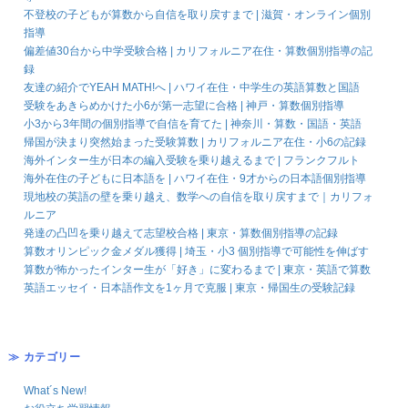
不登校の子どもが算数から自信を取り戻すまで | 滋賀・オンライン個別
指導
偏差値30台から中学受験合格 | カリフォルニア在住・算数個別指導の記
録
友達の紹介でYEAH MATH!へ | ハワイ在住・中学生の英語算数と国語
受験をあきらめかけた小6が第一志望に合格 | 神戸・算数個別指導
小3から3年間の個別指導で自信を育てた | 神奈川・算数・国語・英語
帰国が決まり突然始まった受験算数 | カリフォルニア在住・小6の記録
海外インター生が日本の編入受験を乗り越えるまで | フランクフルト
海外在住の子どもに日本語を | ハワイ在住・9才からの日本語個別指導
現地校の英語の壁を乗り越え、数学への自信を取り戻すまで｜カリフォ
ルニア
発達の凸凹を乗り越えて志望校合格 | 東京・算数個別指導の記録
算数オリンピック金メダル獲得 | 埼玉・小3 個別指導で可能性を伸ばす
算数が怖かったインター生が「好き」に変わるまで | 東京・英語で算数
英語エッセイ・日本語作文を1ヶ月で克服 | 東京・帰国生の受験記録
≫ カテゴリー
What´s New!