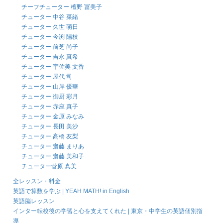
チーフチューター 檀野 冨美子
チューター 中谷 菜緒
チューター 久世 萌日
チューター 今渕 陽枝
チューター 前芝 尚子
チューター 吉永 真希
チューター 宇佐美 文香
チューター 屋代 司
チューター 山岸 優華
チューター 御厨 彩月
チューター 赤座 真子
チューター 金原 みなみ
チューター 長田 美沙
チューター 高橋 友梨
チューター 齋藤 まりあ
チューター 齋藤 美和子
チューター菅原 真美
全レッスン・料金
英語で算数を学ぶ | YEAH MATH! in English
英語脳レッスン
インター転校後の学習と心を支えてくれた | 東京・中学生の英語個別指
導