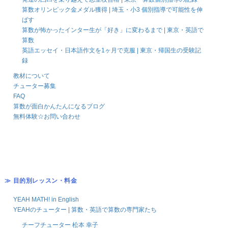
算数オリンピック金メダル獲得 | 埼玉・小3 個別指導で可能性を伸
ばす
算数が怖かったインター生が「好き」に変わるまで | 東京・英語で
算数
英語エッセイ・日本語作文を1ヶ月で克服 | 東京・帰国生の受験記
録
教材について
チューター募集
FAQ
算数が面白かんたんになるブログ
無料体験☆お問い合わせ
≫ 目的別レッスン・料金
YEAH MATH! in English
YEAHのチューター | 算数・英語で算数の専門家たち
チーフチューター 松本 幸子